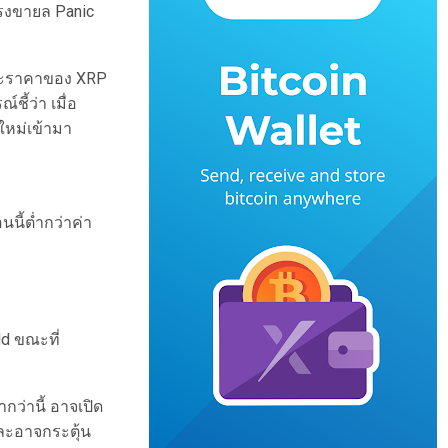
ดแรงขายล Panic
 และราคาของ XRP
ี้ว่า เมื่อ
นใหม่เข้ามา
นี้ต่ำกว่าค่า
ld ขณะที่
กว่านี้ อาจเปิด
และอาจกระตุ้น