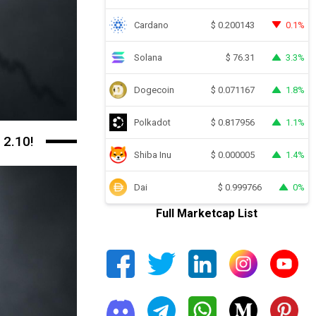
Cardano
0.1%
$
0.200143
Solana
3.3%
$
76.31
Dogecoin
1.8%
$
0.071167
Polkadot
1.1%
$
0.817956
 2.10!
Shiba Inu
1.4%
$
0.000005
Dai
0%
$
0.999766
Full Marketcap List