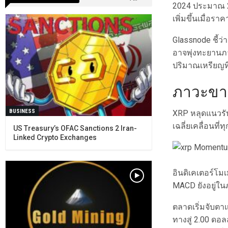
2024 ประมาณ 26.
เพิ่มขึ้นเมื่อราค
Glassnode ชี้ว
อาจพุ่งทะยานภา
ปริมาณเหรียญที่
ภาวะขาล
BUSINESS
XRP หลุดแนวรับ
เฉลี่ยเคลื่อนที
US Treasury’s OFAC Sanctions 2 Iran-
Linked Crypto Exchanges
อินดิเคเตอร์โมเ
MACD ยังอยู่ใ
ตลาดเริ่มจับตา
ทางสู่ 2.00 ดอ