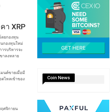
์
ราคา XRP
 โดยกองทุน
่วนกองทุนใหม่
้การบริหารจะ
้มขาลงหลาย
นต์ขายเมื่อมี
Coin News
ายอดไหลเข้าของ
ต่พฤศจิกายน