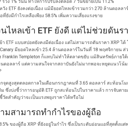
ร่วง 1% วันนี้ ทำให้การปรับลงตลอด 7 วันขยายเป็น 11.2%
วัง ETF ยังคงต่อเนื่อง แม้มียอดไหลเข้ารวมกว่า 270 ล้านดอลลาร
ถือที่ยังมีกำไรเหลือเพียง 58.5% เพิ่มความเสี่ยงแรงขาย
ินไหลเข้า ETF ยังดี แต่ไม่ช่วยดัน
้า ETF แบบสปอตยังคงมีต่อเนื่อง แต่ไม่สามารถดันราคา XRP ได้
anary มียอดไหลเข้า 25.4 ล้านดอลลาร์ในวันที่ 18 พฤศจิกายน ส
 Franklin Templeton ก็แทบไม่ทำให้ตลาดขยับ แม้สินทรัพย์ภายใต
้านดอลลาร์ แต่ความสนใจจากสถาบันยังไม่มากพอจะหยุดแนวโน
P
กจุดสูงสุดตลอดกาลในเดือนกรกฎาคมที่ 3.65 ดอลลาร์ สะท้อนโมเม
ดิม ซึ่งบ่งชี้ว่าการอนุมัติ ETF ถูกสะท้อนไปในราคาแล้ว การจับต
ชี้วัดสำคัญว่าจะเป็นแรงพยุงราคาได้หรือไม่
ามสามารถทำกำไรของผู้ถือ
58.5% ของผู้ถือ XRP ที่ยังอยู่ในกำไร ซึ่งเป็นระดับอ่อนแอที่สุดตั้งแ