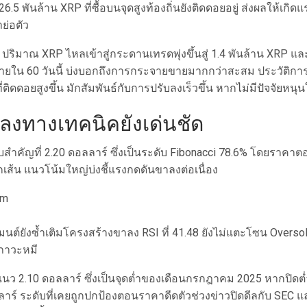
5 พันล้าน XRP ที่ซื้อบนจุดสูงท้องถิ่นยังติดดอยอยู่ ส่งผลให้เกิ
าย่อตัว
่า ปริมาณ XRP ไหลเข้าสู่กระดานเทรดพุ่งขึ้นสู่ 1.4 พันล้าน XRP
ยใน 60 วันนี้ บ่งบอกถึงการกระจายขายมากกว่าสะสม ประวัติการณ์ช
ติดดอยสูงขึ้น มักสัมพันธ์กับการปรับลงเร็วขึ้น หากไม่มีปัจจัยหนุ
งทางเทคนิคยังเด่นชัด
สำคัญที่ 2.20 ดอลลาร์ ซึ่งเป็นระดับ Fibonacci 78.6% โดยราคาตอน
่ทุกเส้น แนวโน้มใหญ่บ่งชี้แรงกดดันขาลงต่อเนื่อง
มนต์ยังซ้ำเติมโครงสร้างขาลง RSI ที่ 41.48 ยังไม่แตะโซน Overso
นภาวะหมี
แนว 2.10 ดอลลาร์ ซึ่งเป็นจุดต่ำของเดือนกรกฎาคม 2025 หากปิดต่ำ
ลลาร์ ระดับที่เคยถูกปกป้องตอนราคาดีดตัวช่วงข่าวปิดดีลกับ SEC 