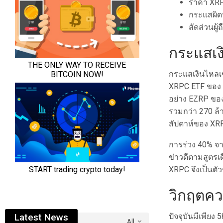
ราคา XRP 
กระแสผิดห
สัดส่วนผู้
กระแสเง
กระแสเงินไหลเข
XRPC ETF ของ C
อย่าง EZRP ของ
รวมกว่า 270 ล
สัปดาห์ของ XR
การร่วง 40% จา
ข่าวดีตามสูตรเ
XRPC จึงเป็นตัว
วิกฤตคว
ปัจจุบันมีเพียง 
Latest News
All