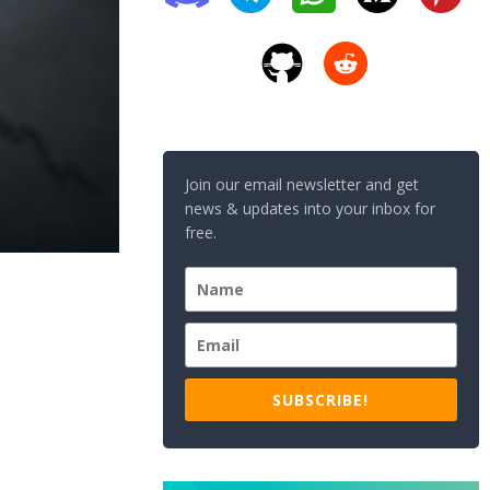
Join our email newsletter and get
news & updates into your inbox for
free.
SUBSCRIBE!