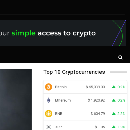
Top 10 Cryptocurrencies
Bitcoin
0.2%
$
65,039.00
Ethereum
0.2%
$
1,920.92
BNB
2.2%
$
604.79
XRP
1.9%
$
1.05