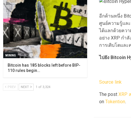
อีกด้านหนึ่ง B
ศูนย์ความรู้และ
ได้แลกด้วยควา
อย่าง XRP กำลัง
การเติบโตและ
MINING
ไปยัง Bitcoin 
Bitcoin has 185 blocks left before BIP-
110 rules begin…
Source link
PREV
NEXT
1 of 3,324
The post
XRP ส
on
Tokention
.